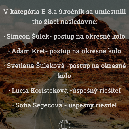
V kategória E-8.a 9.ročník sa umiestnili
títo žiaci nasledovne:
·
Simeon Šulek-
postup na okresné kolo
·
Adam Kret-
postup na okresné kolo
·
Svetlana Šuleková -
postup na okresné
kolo
·
Lucia Koristeková -
úspešný riešiteľ
·
Sofia Segečová -
úspešný riešiteľ