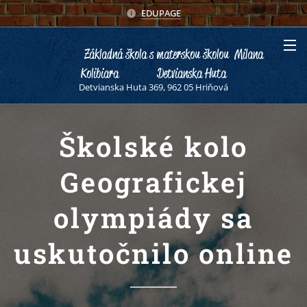
EDUPAGE
Základná škola s materskou školou Milana
Kolibiara Detvianska Huta
Detvianska Huta 369, 962 05 Hriňová
Školské kolo
Geografickej
olympiády sa
uskutočnilo online