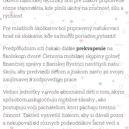
Okrem hasičskej techniky boli pre žiakov pripravené
rôzne stanovištia, kde plnili úlohy na zručnosť, silu a
rýchlosť.
Pre mladších škôlkarov bol pripravený nafukovací
hrad na skákanie, kde sa mohli poriadne vyšantiť.
Predpoludním ich čakalo ďalšie
prekvapenie
na
školskom dvore. Členovia mobilnej skupiny colnej
finančnej správy z Banskej Bystrici navštívili našu
školu, aby predviedli deťom a žiakom niečo zo svojej
zaujímavej a zodpovednej práce.
Vedúci jednotky v úvode oboznámil deti o tom, akým
spôsobom uskutočňujú mobilné zásahy , ako
postupujú voči páchateľom, ktorí páchajú trestnú
činnosť. Taktiež vysvetlil žiakom, aby si dávali pozor
a nekupovali od rôznych podvodníkov lacné veci a