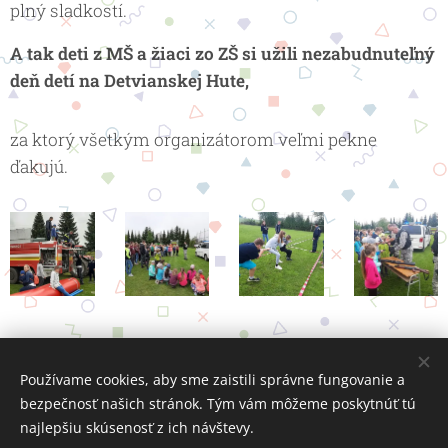
plný sladkostí.
A tak deti z MŠ a žiaci zo ZŠ si užili nezabudnuteľný
deň detí na Detvianskej Hute,
za ktorý všetkým organizátorom veľmi pekne
ďakujú.
Používame cookies, aby sme zaistili správne fungovanie a
bezpečnosť našich stránok. Tým vám môžeme poskytnúť tú
najlepšiu skúsenosť z ich návštevy.