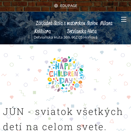
EDUPAGE
Základná škola s materskou školou Milana
Kolibiara Detvianska Huta
Detvianska Huta 369, 962 05 Hriňová
JÚN - sviatok všetkých
detí na celom svete.