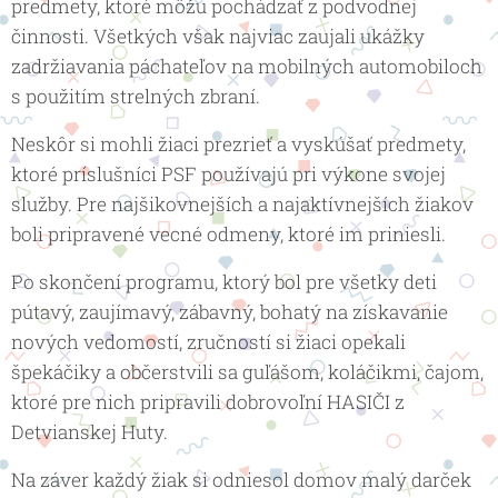
predmety, ktoré môžu pochádzať z podvodnej
činnosti. Všetkých však najviac zaujali ukážky
zadržiavania páchateľov na mobilných automobiloch
s použitím strelných zbraní.
Neskôr si mohli žiaci prezrieť a vyskúšať predmety,
ktoré príslušníci PSF používajú pri výkone svojej
služby. Pre najšikovnejších a najaktívnejších žiakov
boli pripravené vecné odmeny, ktoré im priniesli.
Po skončení programu, ktorý bol pre všetky deti
pútavý, zaujímavý, zábavný, bohatý na získavanie
nových vedomostí, zručností si žiaci opekali
špekáčiky a občerstvili sa guľášom, koláčikmi, čajom,
ktoré pre nich pripravili dobrovoľní HASIČI z
Detvianskej Huty.
Na záver každý žiak si odniesol domov malý darček