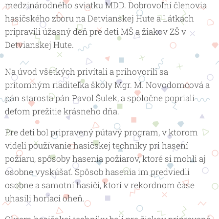
medzinárodného sviatku MDD. Dobrovoľní členovia
hasičského zboru na Detvianskej Hute a Látkach
pripravili úžasný deň pre deti MŠ a žiakov ZŠ v
Detvianskej Hute.
Na úvod všetkých privítali a prihovorili sa
prítomným riaditeľka školy Mgr. M. Novodomcová a
pán starosta pán Pavol Šulek, a spoločne popriali
deťom prežitie krásneho dňa.
Pre deti bol pripravený pútavý program, v ktorom
videli používanie hasičskej techniky pri hasení
požiaru, spôsoby hasenia požiarov, ktoré si mohli aj
osobne vyskúšať. Spôsob hasenia im predviedli
osobne a samotní hasiči, ktorí v rekordnom čase
uhasili horiaci oheň.