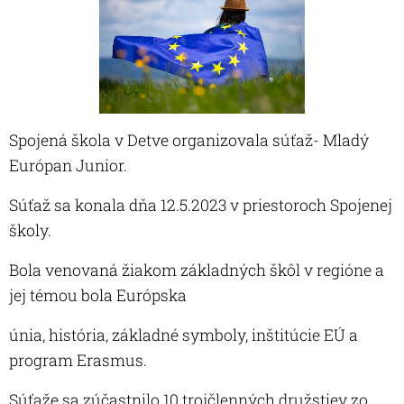
Spojená škola v Detve organizovala súťaž- Mladý
Európan Junior.
Súťaž sa konala dňa 12.5.2023 v priestoroch Spojenej
školy.
Bola venovaná žiakom základných škôl v regióne a
jej témou bola Európska
únia, história, základné symboly, inštitúcie EÚ a
program Erasmus.
Súťaže sa zúčastnilo 10 trojčlenných družstiev zo