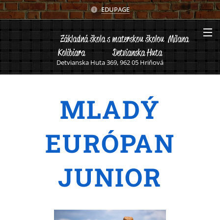
EDUPAGE
Základná škola s materskou školou Milana
Kolibiara Detvianska Huta
Detvianska Huta 369, 962 05 Hriňová
MLADÝ
EURÓPAN
JUNIOR