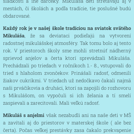
sladkosti a iné darčeky. Mikuláša deti stretávajú aj v
mestách, či školách a podľa tradície, tie poslušné budú
obdarované.
Každý rok je v našej škole tradíciou na
sviatok svätého
Mikuláša
, že sa deviataci podieľajú na vytvorení
radostnej mikulášskej atmosféry. Tak tomu bolo aj tento
rok. V priestoroch školy sme mohli stretnúť nádherný
sprievod anjelov a čerta ktorí sprevádzali Mikuláša.
Prechádzali po triedach v ročníkoch 1.- 8., vstupovali do
tried s hlaholom zvončekov. Prinášali radosť, odmenili
žiakov cukríkmi. V triedach už nedočkavo čakali najmä
naši prváčikovia a druháci, ktorí sa zapojili do rozhovoru
s Mikulášom, on vypočuli si ich želania a tí smelí
zaspievali a zarecitovali. Mali veľkú radosť.
Mikuláš s anjelmi
však nezabudli ani na naše deti v MŠ
a zavítali aj do priestorov v materskej škole ( ale bez
čerta). Počas veľkej prestávky zasa čakalo prekvapenie