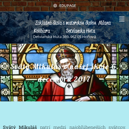
EDUPAGE
Základná škola s materskou školou Milana
Kolibiara Detvianska Huta
Detvianska Huta 369, 962 05 Hriňová
Svätý Mikuláš v našej škole 6.
decembra 2017
Svätý Mikuláš
patrí medzi najobľúbenejších svätcov.