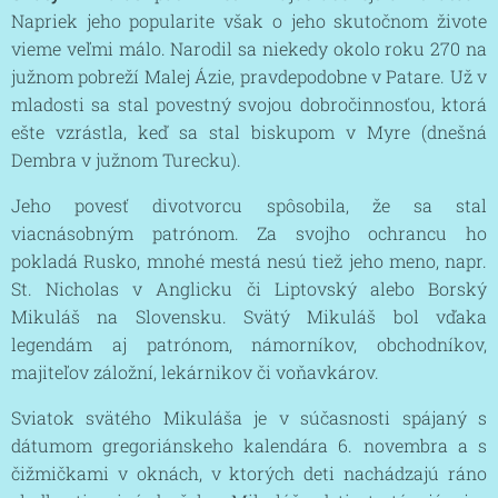
Napriek jeho popularite však o jeho skutočnom živote
vieme veľmi málo. Narodil sa niekedy okolo roku 270 na
južnom pobreží Malej Ázie, pravdepodobne v Patare. Už v
mladosti sa stal povestný svojou dobročinnosťou, ktorá
ešte vzrástla, keď sa stal biskupom v Myre (dnešná
Dembra v južnom Turecku).
Jeho povesť divotvorcu spôsobila, že sa stal
viacnásobným patrónom. Za svojho ochrancu ho
pokladá Rusko, mnohé mestá nesú tiež jeho meno, napr.
St. Nicholas v Anglicku či Liptovský alebo Borský
Mikuláš na Slovensku. Svätý Mikuláš bol vďaka
legendám aj patrónom, námorníkov, obchodníkov,
majiteľov záložní, lekárnikov či voňavkárov.
Sviatok svätého Mikuláša je v súčasnosti spájaný s
dátumom gregoriánskeho kalendára 6. novembra a s
čižmičkami v oknách, v ktorých deti nachádzajú ráno