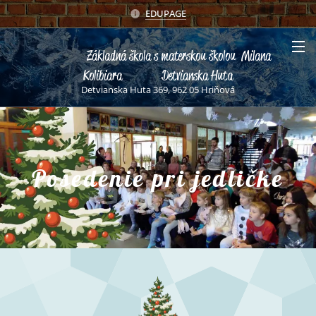
EDUPAGE
Základná škola s materskou školou Milana
Kolibiara Detvianska Huta
Detvianska Huta 369, 962 05 Hriňová
Posedenie pri jedličke