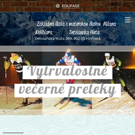
EDUPAGE
Základná škola s materskou školou Milana
Kolibiara Detvianska Huta
Detvianska Huta 369, 962 05 Hriňová
Vytrvalostné
večerné preteky