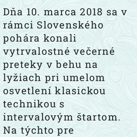
Dňa 10. marca 2018 sa v
rámci Slovenského
pohára konali
vytrvalostné večerné
preteky v behu na
lyžiach pri umelom
osvetlení klasickou
technikou s
intervalovým štartom.
Na týchto pre