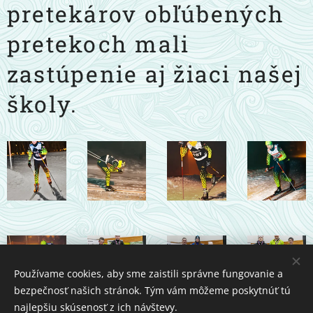
pretekárov obľúbených
pretekoch mali
zastúpenie aj žiaci našej
školy.
Používame cookies, aby sme zaistili správne fungovanie a
bezpečnosť našich stránok. Tým vám môžeme poskytnúť tú
najlepšiu skúsenosť z ich návštevy.